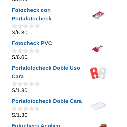
0
f
o
5
Fotocheck con
u
t
Portafotocheck
o
f
S/
6.80
5
0
o
Fotocheck PVC
u
t
o
S/
6.00
0
f
o
5
Portafotocheck Doble Uso
u
t
Cara
o
f
S/
1.30
5
0
o
Portafotocheck Doble Cara
u
t
o
S/
1.30
0
f
o
5
Fotocheck Acrílico
u