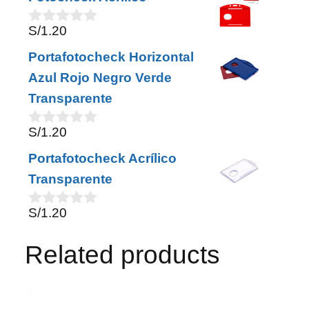
t
o
S/
1.20
0
f
o
5
Portafotocheck Horizontal
u
t
Azul Rojo Negro Verde
o
Transparente
f
5
S/
1.20
0
o
Portafotocheck Acrílico
u
t
Transparente
o
f
S/
1.20
5
0
o
u
Related products
t
o
f
5