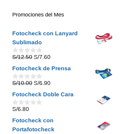
Promociones del Mes
Fotocheck con Lanyard
Sublimado
Original
Current
S/
12.50
S/
7.60
0
o
price
price
Fotocheck de Prensa
u
was:
is:
t
o
Original
Current
S/
10.00
S/
6.90
S/12.50.
S/7.60.
0
f
o
price
price
5
Fotocheck Doble Cara
u
was:
is:
t
o
S/
6.80
S/10.00.
S/6.90.
0
f
o
5
Fotocheck con
u
t
Portafotocheck
o