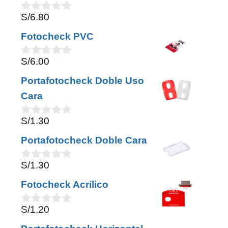
f
S/
6.80
5
0
o
Fotocheck PVC
u
t
o
S/
6.00
0
f
o
5
Portafotocheck Doble Uso
u
t
Cara
o
f
S/
1.30
5
0
o
Portafotocheck Doble Cara
u
t
o
S/
1.30
0
f
o
5
Fotocheck Acrílico
u
t
o
S/
1.20
0
f
o
5