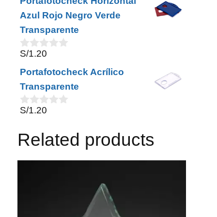
Portafotocheck Horizontal
u
t
Azul Rojo Negro Verde
o
Transparente
f
5
S/
1.20
0
o
Portafotocheck Acrílico
u
t
Transparente
o
f
S/
1.20
5
0
o
u
Related products
t
o
f
5