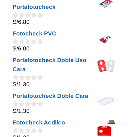
t
Portafotocheck
o
f
S/
6.80
5
0
o
Fotocheck PVC
u
t
o
S/
6.00
0
f
o
5
Portafotocheck Doble Uso
u
t
Cara
o
f
S/
1.30
5
0
o
Portafotocheck Doble Cara
u
t
o
S/
1.30
0
f
o
5
Fotocheck Acrílico
u
t
o