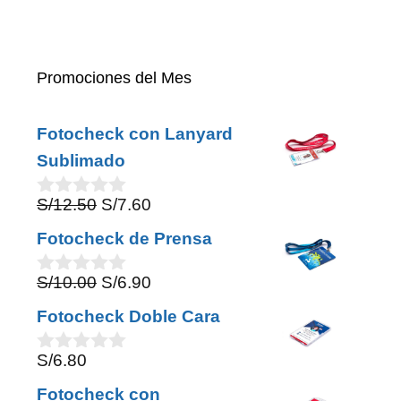
Promociones del Mes
Fotocheck con Lanyard
Sublimado
Original
Current
S/
12.50
S/
7.60
0
o
price
price
Fotocheck de Prensa
u
was:
is:
t
o
Original
Current
S/
10.00
S/
6.90
S/12.50.
S/7.60.
0
f
o
price
price
5
Fotocheck Doble Cara
u
was:
is:
t
o
S/
6.80
S/10.00.
S/6.90.
0
f
o
5
Fotocheck con
u