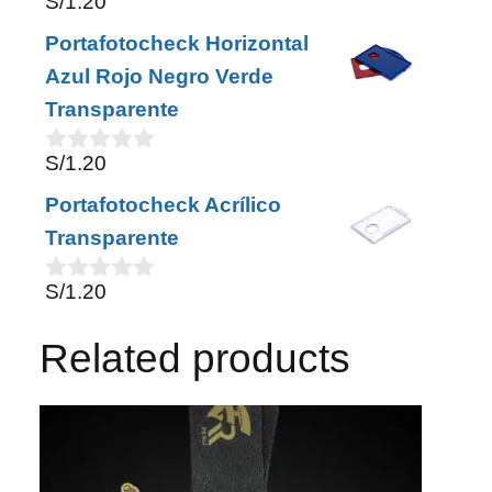
S/
1.20
0
f
o
5
Portafotocheck Horizontal
u
t
Azul Rojo Negro Verde
o
Transparente
f
5
S/
1.20
0
o
Portafotocheck Acrílico
u
t
Transparente
o
f
S/
1.20
5
0
o
u
Related products
t
o
f
5