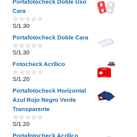
Portafotocheck Doble Uso
u
t
Cara
o
f
S/
1.30
5
0
o
Portafotocheck Doble Cara
u
t
o
S/
1.30
0
f
o
5
Fotocheck Acrílico
u
t
o
S/
1.20
0
f
o
5
Portafotocheck Horizontal
u
t
Azul Rojo Negro Verde
o
Transparente
f
5
S/
1.20
0
o
Portafotocheck Acrílico