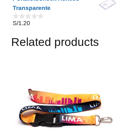
u
t
Transparente
o
f
S/
1.20
5
0
o
u
Related products
t
o
f
5