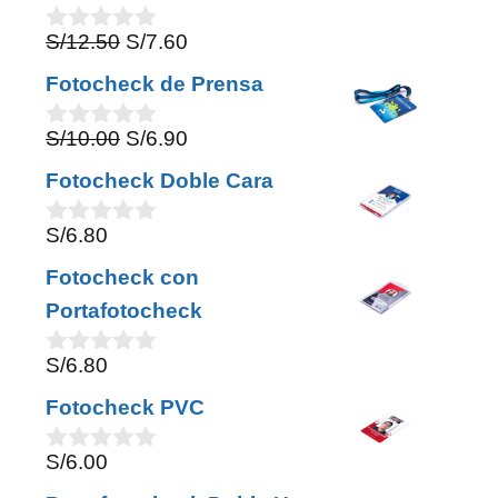
Original
Current
S/
12.50
S/
7.60
0
o
price
price
Fotocheck de Prensa
u
was:
is:
t
o
Original
Current
S/
10.00
S/
6.90
S/12.50.
S/7.60.
0
f
o
price
price
5
Fotocheck Doble Cara
u
was:
is:
t
o
S/
6.80
S/10.00.
S/6.90.
0
f
o
5
Fotocheck con
u
t
Portafotocheck
o
f
S/
6.80
5
0
o
Fotocheck PVC
u
t
o
S/
6.00
0
f
o
5