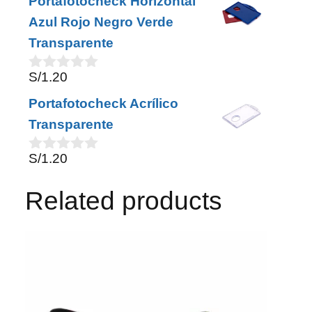
Portafotocheck Horizontal
u
t
Azul Rojo Negro Verde
o
Transparente
f
5
S/
1.20
0
o
Portafotocheck Acrílico
u
t
Transparente
o
f
S/
1.20
5
0
o
u
Related products
t
o
f
5