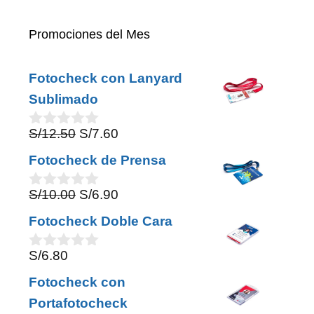
Promociones del Mes
Fotocheck con Lanyard
Sublimado
Original
Current
S/
12.50
S/
7.60
0
o
price
price
Fotocheck de Prensa
u
was:
is:
t
o
Original
Current
S/
10.00
S/
6.90
S/12.50.
S/7.60.
0
f
o
price
price
5
Fotocheck Doble Cara
u
was:
is:
t
o
S/
6.80
S/10.00.
S/6.90.
0
f
o
5
Fotocheck con
u
t
Portafotocheck
o