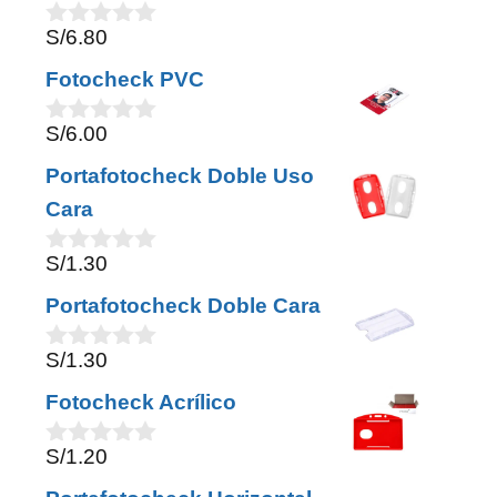
f
S/
6.80
5
0
o
Fotocheck PVC
u
t
o
S/
6.00
0
f
o
5
Portafotocheck Doble Uso
u
t
Cara
o
f
S/
1.30
5
0
o
Portafotocheck Doble Cara
u
t
o
S/
1.30
0
f
o
5
Fotocheck Acrílico
u
t
o
S/
1.20
0
f
o
5