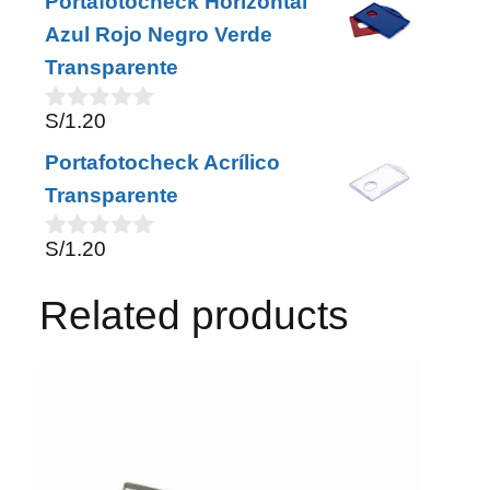
Portafotocheck Horizontal
u
t
Azul Rojo Negro Verde
o
Transparente
f
5
S/
1.20
0
o
Portafotocheck Acrílico
u
t
Transparente
o
f
S/
1.20
5
0
o
u
Related products
t
o
f
5