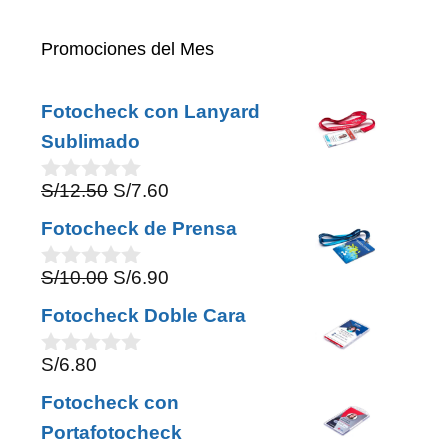
Promociones del Mes
Fotocheck con Lanyard
Sublimado
Original
Current
S/
12.50
S/
7.60
0
o
price
price
Fotocheck de Prensa
u
was:
is:
t
o
Original
Current
S/
10.00
S/
6.90
S/12.50.
S/7.60.
0
f
o
price
price
5
Fotocheck Doble Cara
u
was:
is:
t
o
S/
6.80
S/10.00.
S/6.90.
0
f
o
5
Fotocheck con
u
t
Portafotocheck
o