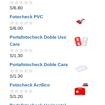
f
S/
6.80
5
0
o
Fotocheck PVC
u
t
o
S/
6.00
0
f
o
5
Portafotocheck Doble Uso
u
t
Cara
o
f
S/
1.30
5
0
o
Portafotocheck Doble Cara
u
t
o
S/
1.30
0
f
o
5
Fotocheck Acrílico
u
t
o
S/
1.20
0
f
o
5