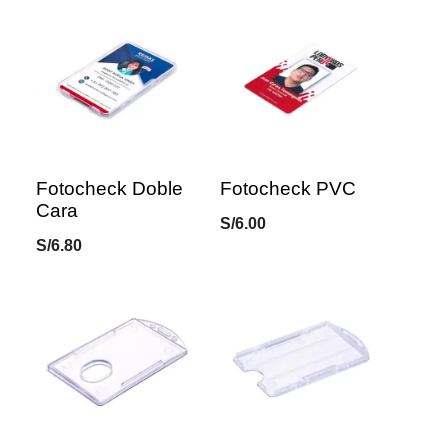
was:
is:
S/10.00.
S/6.90.
Fotocheck Doble
Fotocheck PVC
Cara
S/
6.00
S/
6.80