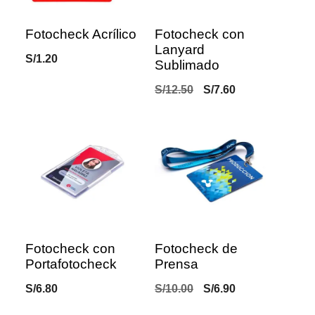
Fotocheck Acrílico
Fotocheck con
Lanyard
S/
1.20
Sublimado
Original
Current
S/
12.50
S/
7.60
price
price
was:
is:
S/12.50.
S/7.60.
Fotocheck con
Fotocheck de
Portafotocheck
Prensa
Original
Current
S/
6.80
S/
10.00
S/
6.90
price
price